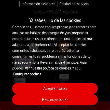
Información a clientes
Calidad del servicio
Fondos Públicos
Mapa Web
Ya sabes... lo de las cookies
Como sabes, usamos cookies propias y de terceros para
© 2026 Vodafone España S.A.U.
analizar tus hábitos de navegación y así mejorar tu
Avda. América 115, 28042 Madrid
experiencia de usuario ofreciendo una publicidad más
adaptada a tus preferencia. Al aceptar las cookies
consientes estos usos, pero podrás retirar tu
consentimiento sin problema en las funciones de tu
navegador y no te llevará más de 4 minutos. Aquí
puedes
Ver nuestra política de cookies.
Y aquí
Configurar cookies
Aceptar todas
Rechazar todas
Ayúdame a elegir