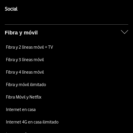
Pie de página de Vodafone
Enlaces a las redes sociales de Vodafone
Social
Fibra y móvil
Fibra y 2 líneas móvil + TV
Fibra y 3 líneas móvil
Fibra y 4 líneas móvil
Fibra y móvil ilimitado
Fibra Móvil y Netflix
Internet en casa
Internet 4G en casa ilimitado