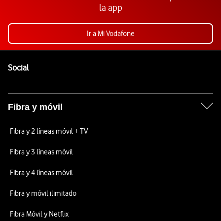
la app
Ir a Mi Vodafone
Pie de página de Vodafone
Enlaces a las redes sociales de Vodafone
Social
Fibra y móvil
Fibra y 2 líneas móvil + TV
Fibra y 3 líneas móvil
Fibra y 4 líneas móvil
Fibra y móvil ilimitado
Fibra Móvil y Netflix