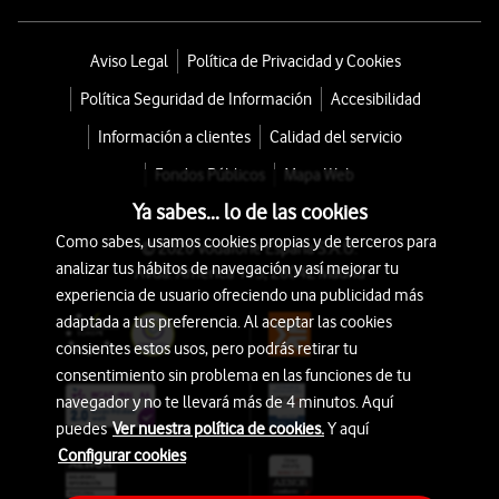
Aviso Legal
Política de Privacidad y Cookies
Política Seguridad de Información
Accesibilidad
Información a clientes
Calidad del servicio
Fondos Públicos
Mapa Web
Ya sabes... lo de las cookies
Como sabes, usamos cookies propias y de terceros para
© 2026 Vodafone España S.A.U.
analizar tus hábitos de navegación y así mejorar tu
Avda. América 115, 28042 Madrid
experiencia de usuario ofreciendo una publicidad más
adaptada a tus preferencia. Al aceptar las cookies
consientes estos usos, pero podrás retirar tu
consentimiento sin problema en las funciones de tu
navegador y no te llevará más de 4 minutos. Aquí
puedes
Ver nuestra política de cookies.
Y aquí
Configurar cookies