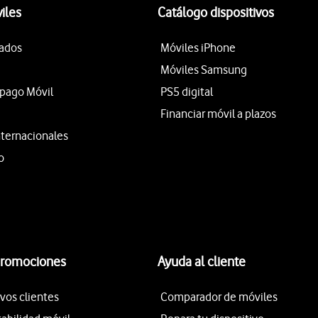
iles
Catálogo dispositivos
tados
Móviles iPhone
Móviles Samsung
epago Móvil
PS5 digital
Financiar móvil a plazos
nternacionales
o
promociones
Ayuda al cliente
vos clientes
Comparador de móviles