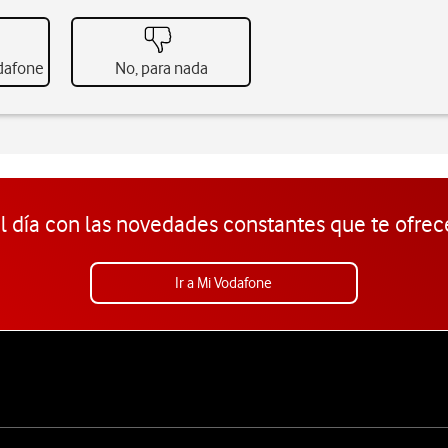
odafone
No, para nada
l día con las novedades constantes que te ofrec
Ir a Mi Vodafone