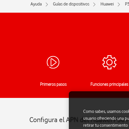
Ayuda
Guías de dispositivos
Huawei
P3
Primeros pasos
Funciones principales
Como sabes, usamos cookie
Configura el APN del Huawei P30 P
usuario ofreciendo una pu
retirar tu consentimiento