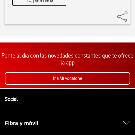
No, para nada
Ponte al día con las novedades constantes que te ofrece
la app
Ir a Mi Vodafone
Pie de página de Vodafone
Enlaces a las redes sociales de Vodafone
Social
Fibra y móvil