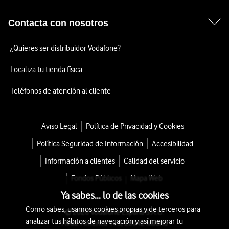
Contacta con nosotros
¿Quieres ser distribuidor Vodafone?
Localiza tu tienda física
Teléfonos de atención al cliente
Aviso Legal
Política de Privacidad y Cookies
Política Seguridad de Información
Accesibilidad
Información a clientes
Calidad del servicio
Fondos Públicos
Mapa Web
Ya sabes... lo de las cookies
Como sabes, usamos cookies propias y de terceros para
© 2026 Vodafone España S.A.U.
analizar tus hábitos de navegación y así mejorar tu
Avda. América 115, 28042 Madrid