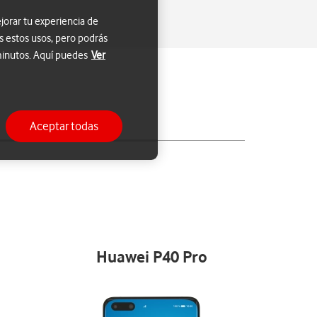
jorar tu experiencia de
s estos usos, pero podrás
 minutos. Aquí puedes
Ver
Aceptar todas
Huawei P40 Pro