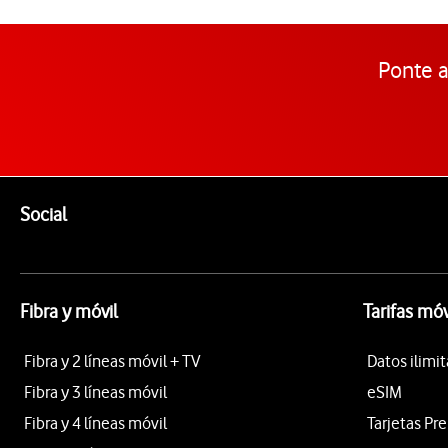
Ponte a
Pie de página de Vodafone
Enlaces a las redes sociales de Vodafone
Social
Fibra y móvil
Tarifas móv
Fibra y 2 líneas móvil + TV
Datos ilimi
Fibra y 3 líneas móvil
eSIM
Fibra y 4 líneas móvil
Tarjetas Pr