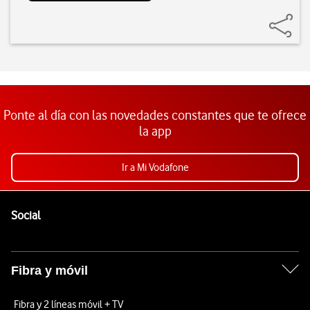
Ponte al día con las novedades constantes que te ofrece
la app
Ir a Mi Vodafone
Pie de página de Vodafone
Enlaces a las redes sociales de Vodafone
Social
Fibra y móvil
Fibra y 2 líneas móvil + TV