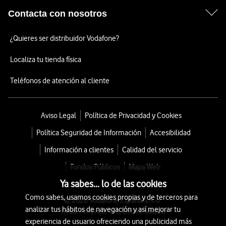
Contacta con nosotros
¿Quieres ser distribuidor Vodafone?
Localiza tu tienda física
Teléfonos de atención al cliente
Aviso Legal
Política de Privacidad y Cookies
Política Seguridad de Información
Accesibilidad
Información a clientes
Calidad del servicio
Fondos Públicos
Mapa Web
Ya sabes... lo de las cookies
Como sabes, usamos cookies propias y de terceros para
© 2026 Vodafone España S.A.U.
analizar tus hábitos de navegación y así mejorar tu
Avda. América 115, 28042 Madrid
experiencia de usuario ofreciendo una publicidad más