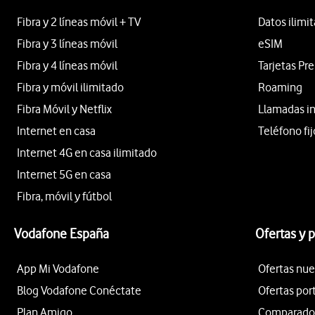
Fibra y 2 líneas móvil + TV
Datos ilimi
Fibra y 3 líneas móvil
eSIM
Fibra y 4 líneas móvil
Tarjetas Pr
Fibra y móvil ilimitado
Roaming
Fibra Móvil y Netflix
Llamadas i
Internet en casa
Teléfono fij
Internet 4G en casa ilimitado
Internet 5G en casa
Fibra, móvil y fútbol
Vodafone España
Ofertas y 
App Mi Vodafone
Ofertas nue
Blog Vodafone Conéctate
Ofertas por
Plan Amigo
Comparador 