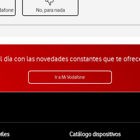
odafone
No, para nada
l día con las novedades constantes que te ofrec
Ir a Mi Vodafone
iles
Catálogo dispositivos