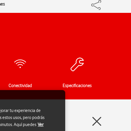
nes
Conectividad
Especificaciones
jorar tu experiencia de
s estos usos, pero podrás
 minutos. Aquí puedes
Ver