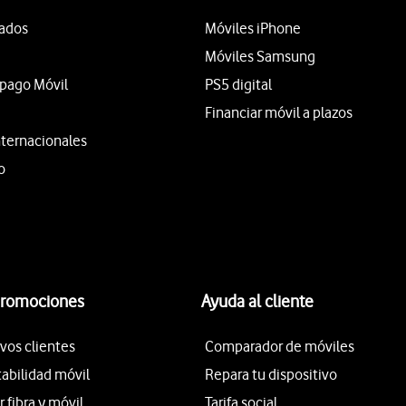
tados
Móviles iPhone
Móviles Samsung
epago Móvil
PS5 digital
Financiar móvil a plazos
nternacionales
o
promociones
Ayuda al cliente
vos clientes
Comparador de móviles
tabilidad móvil
Repara tu dispositivo
fibra y móvil
Tarifa social