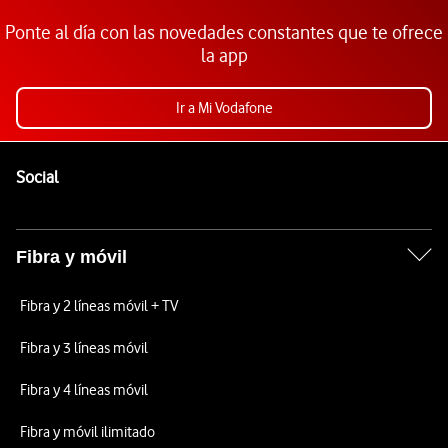
Ponte al día con las novedades constantes que te ofrece
la app
Ir a Mi Vodafone
Pie de página de Vodafone
Enlaces a las redes sociales de Vodafone
Social
Fibra y móvil
Fibra y 2 líneas móvil + TV
Fibra y 3 líneas móvil
Fibra y 4 líneas móvil
Fibra y móvil ilimitado