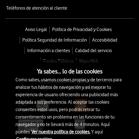
Teléfonos de atención al cliente
Aviso Legal
Política de Privacidad y Cookies
Política Seguridad de Información
Accesibilidad
Información a clientes
Calidad del servicio
Fondos Públicos
Mapa Web
Ya sabes... lo de las cookies
Como sabes, usamos cookies propias y de terceros para
© 2026 Vodafone España S.A.U.
analizar tus hábitos de navegación y así mejorar tu
Avda. América 115, 28042 Madrid
experiencia de usuario ofreciendo una publicidad más
adaptada a tus preferencia. Al aceptar las cookies
consientes estos usos, pero podrás retirar tu
consentimiento sin problema en las funciones de tu
navegador y no te llevará más de 4 minutos. Aquí
puedes
Ver nuestra política de cookies.
Y aquí