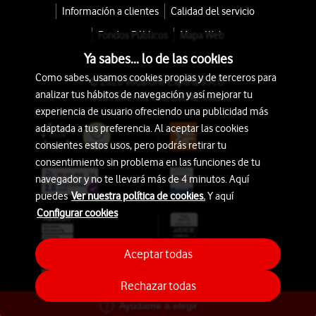
Información a clientes
Calidad del servicio
Fondos Públicos
Mapa Web
Ya sabes... lo de las cookies
Como sabes, usamos cookies propias y de terceros para
© 2026 Vodafone España S.A.U.
analizar tus hábitos de navegación y así mejorar tu
Avda. América 115, 28042 Madrid
experiencia de usuario ofreciendo una publicidad más
adaptada a tus preferencia. Al aceptar las cookies
consientes estos usos, pero podrás retirar tu
consentimiento sin problema en las funciones de tu
navegador y no te llevará más de 4 minutos. Aquí
puedes
Ver nuestra política de cookies.
Y aquí
Configurar cookies
Aceptar todas
Rechazar todas
Ayúdame a elegir