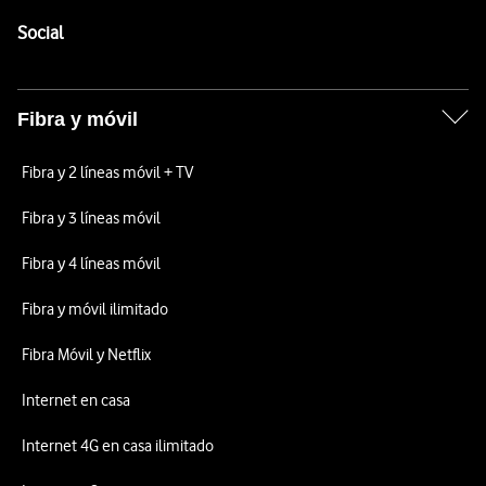
Pie de página de Vodafone
Enlaces a las redes sociales de Vodafone
Social
Fibra y móvil
Fibra y 2 líneas móvil + TV
Fibra y 3 líneas móvil
Fibra y 4 líneas móvil
Fibra y móvil ilimitado
Fibra Móvil y Netflix
Internet en casa
Internet 4G en casa ilimitado