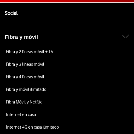
Pie de página de Vodafone
Enlaces a las redes sociales de Vodafone
Social
Fibra y móvil
Fibra y 2 líneas móvil + TV
Fibra y 3 líneas móvil
Fibra y 4 líneas móvil
Fibra y móvil ilimitado
Fibra Móvil y Netflix
Internet en casa
Internet 4G en casa ilimitado