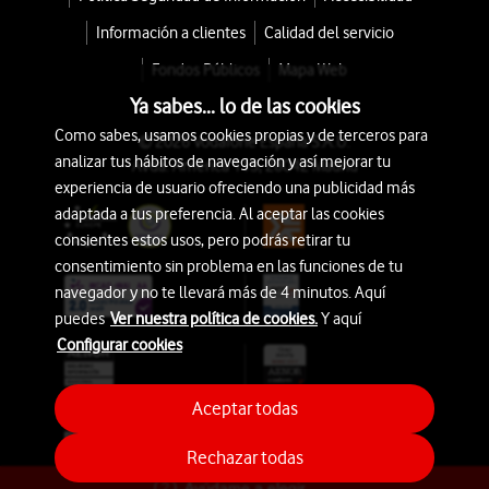
Información a clientes
Calidad del servicio
Fondos Públicos
Mapa Web
Ya sabes... lo de las cookies
Como sabes, usamos cookies propias y de terceros para
© 2026 Vodafone España S.A.U.
analizar tus hábitos de navegación y así mejorar tu
Avda. América 115, 28042 Madrid
experiencia de usuario ofreciendo una publicidad más
adaptada a tus preferencia. Al aceptar las cookies
consientes estos usos, pero podrás retirar tu
consentimiento sin problema en las funciones de tu
navegador y no te llevará más de 4 minutos. Aquí
puedes
Ver nuestra política de cookies.
Y aquí
Configurar cookies
Aceptar todas
Rechazar todas
Ayúdame a elegir