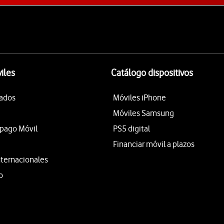
iles
Catálogo dispositivos
tados
Móviles iPhone
Móviles Samsung
epago Móvil
PS5 digital
Financiar móvil a plazos
nternacionales
o