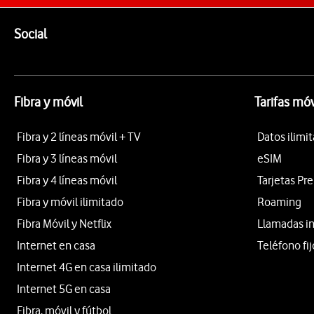
Pie de página de Vodafone
Enlaces a las redes sociales de Vodafone
Social
Fibra y móvil
Tarifas móv
Fibra y 2 líneas móvil + TV
Datos ilimi
Fibra y 3 líneas móvil
eSIM
Fibra y 4 líneas móvil
Tarjetas Pr
Fibra y móvil ilimitado
Roaming
Fibra Móvil y Netflix
Llamadas i
Internet en casa
Teléfono fij
Internet 4G en casa ilimitado
Internet 5G en casa
Fibra, móvil y fútbol