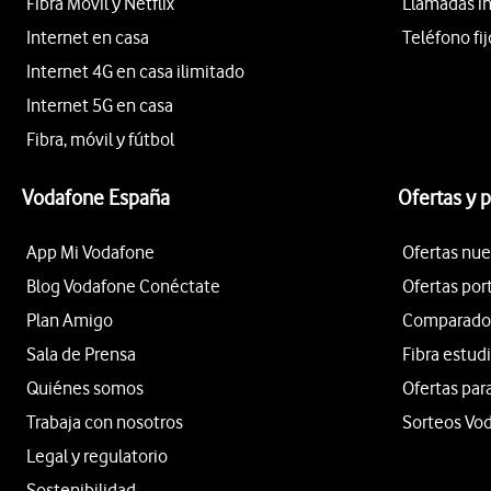
Fibra Móvil y Netflix
Llamadas i
Internet en casa
Teléfono fij
Internet 4G en casa ilimitado
Internet 5G en casa
Fibra, móvil y fútbol
Vodafone España
Ofertas y 
App Mi Vodafone
Ofertas nue
Blog Vodafone Conéctate
Ofertas por
Plan Amigo
Comparador 
Sala de Prensa
Fibra estud
Quiénes somos
Ofertas par
Trabaja con nosotros
Sorteos Vo
Legal y regulatorio
Sostenibilidad