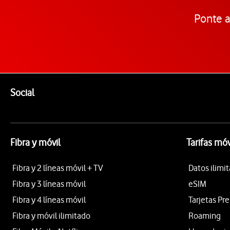
Ponte a
Pie de página de Vodafone
Enlaces a las redes sociales de Vodafone
Social
Fibra y móvil
Tarifas móv
Fibra y 2 líneas móvil + TV
Datos ilimi
Fibra y 3 líneas móvil
eSIM
Fibra y 4 líneas móvil
Tarjetas Pr
Fibra y móvil ilimitado
Roaming