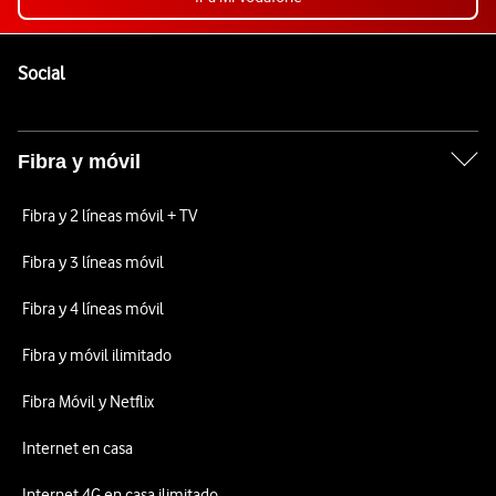
Pie de página de Vodafone
Enlaces a las redes sociales de Vodafone
Social
Fibra y móvil
Fibra y 2 líneas móvil + TV
Fibra y 3 líneas móvil
Fibra y 4 líneas móvil
Fibra y móvil ilimitado
Fibra Móvil y Netflix
Internet en casa
Internet 4G en casa ilimitado