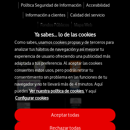
Política Seguridad de Información
Accesibilidad
Información a clientes
Calidad del servicio
Fondos Públicos
Mapa Web
Ya sabes... lo de las cookies
Como sabes, usamos cookies propias y de terceros para
© 2026 Vodafone España S.A.U.
analizar tus hábitos de navegación y así mejorar tu
Avda. América 115, 28042 Madrid
experiencia de usuario ofreciendo una publicidad más
adaptada a tus preferencia. Al aceptar las cookies
consientes estos usos, pero podrás retirar tu
consentimiento sin problema en las funciones de tu
navegador y no te llevará más de 4 minutos. Aquí
puedes
Ver nuestra política de cookies.
Y aquí
Configurar cookies
Aceptar todas
Rechazar todas