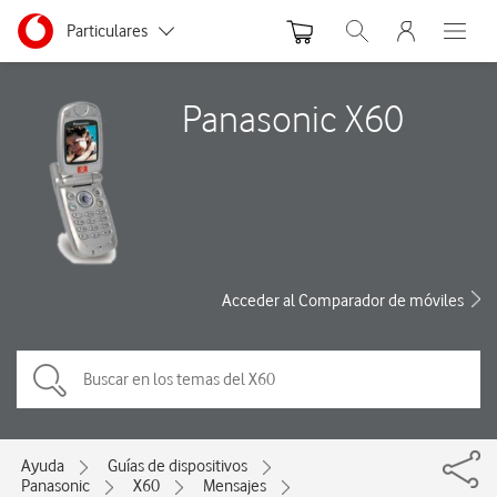
Menu nave
Ir a la pagina principal de vodafone.es
Menu navegación Segmento
Particulares
Abrir buscador. Abre
Abre e
Autónomos
Panasonic X60
Pymes
Grandes empresas
y AA.PP.
Acceder al Comparador de móviles
Ayuda
Guías de dispositivos
Panasonic
X60
Mensajes