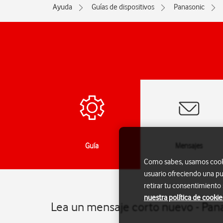
Ayuda
Guías de dispositivos
Panasonic
das
Guía
Mensajes
Como sabes, usamos cookie
usuario ofreciendo una pu
retirar tu consentimiento
nuestra política de cookie
Lea un mensaje corto nuevo - Pan