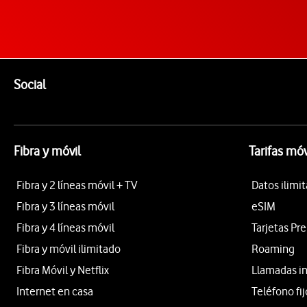
Pie de página de Vodafone
Enlaces a las redes sociales de Vodafone
Social
Fibra y móvil
Tarifas móv
Fibra y 2 líneas móvil + TV
Datos ilimi
Fibra y 3 líneas móvil
eSIM
Fibra y 4 líneas móvil
Tarjetas Pr
Fibra y móvil ilimitado
Roaming
Fibra Móvil y Netflix
Llamadas i
Internet en casa
Teléfono fij