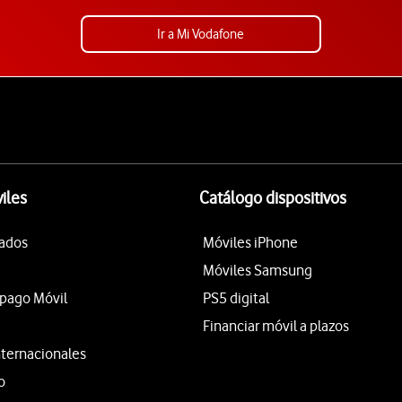
Ir a Mi Vodafone
iles
Catálogo dispositivos
tados
Móviles iPhone
Móviles Samsung
epago Móvil
PS5 digital
Financiar móvil a plazos
nternacionales
o