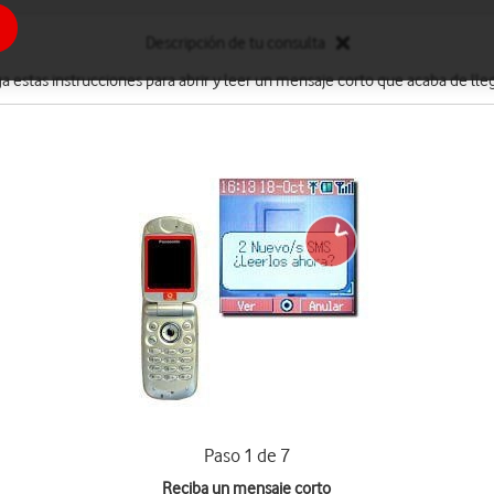
Descripción de tu consulta
ga estas instrucciones para abrir y leer un mensaje corto que acaba de lleg
Paso 1 de 7
Reciba un mensaje corto