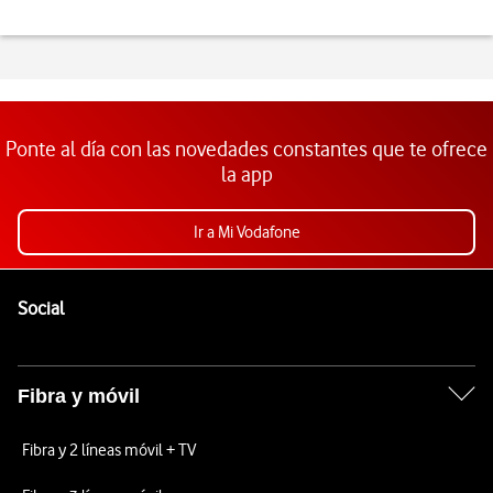
Ponte al día con las novedades constantes que te ofrece
la app
Ir a Mi Vodafone
Pie de página de Vodafone
Enlaces a las redes sociales de Vodafone
Social
Fibra y móvil
Fibra y 2 líneas móvil + TV