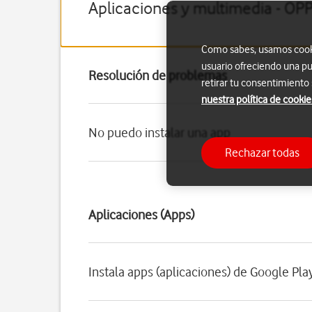
Aplicaciones y multimedia - OP
Como sabes, usamos cookie
usuario ofreciendo una pu
Resolución de problemas
retirar tu consentimiento
nuestra política de cookie
No puedo instalar una app
Rechazar todas
Aplicaciones (Apps)
Instala apps (aplicaciones) de Google Pla