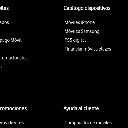
iles
Catálogo dispositivos
tados
Móviles iPhone
Móviles Samsung
epago Móvil
PS5 digital
Financiar móvil a plazos
nternacionales
o
promociones
Ayuda al cliente
vos clientes
Comparador de móviles