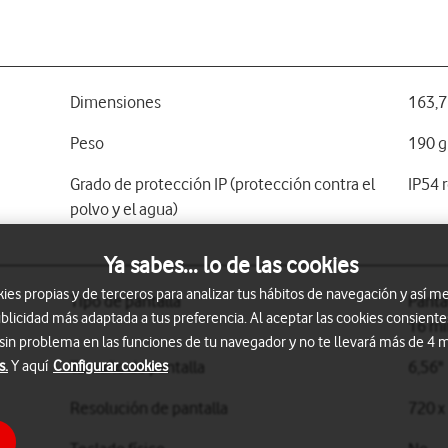
Dimensiones
163,7
Peso
190 g
Grado de protección IP (protección contra el
IP54 
polvo y el agua)
Ya sabes... lo de las cookies
s propias y de terceros para analizar tus hábitos de navegación y así me
Tipo de pantalla
Pantal
blicidad más adaptada a tus preferencia. Al aceptar las cookies consiente
16 mi
 sin problema en las funciones de tu navegador y no te llevará más de 4
s.
Y aquí
Configurar cookies
Tamaño de pantalla
6,56"
Resolución de pantalla
720 x