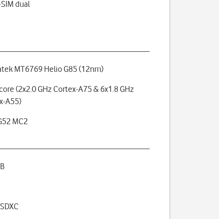
SIM dual
tek MT6769 Helio G85 (12nm)
core (2x2.0 GHz Cortex-A75 & 6x1.8 GHz
x-A55)
-G52 MC2
GB
oSDXC