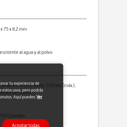
 x 75 x 8,2 mm
resistente al agua y al polvo
jorar tu experiencia de
la táctil IPS LCD, 90 Hz, 720 nits (máx.),
s estos usos, pero podrás
llones de colores
 minutos. Aquí puedes
Ver
 1612 píxeles
Aceptar todas