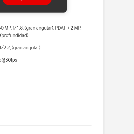
50 MP, f/1.8, (gran angular), PDAF + 2 MP,
, (profundidad)
f/2.2, (gran angular)
p@30fps
o