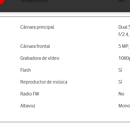
Teclado físico
No
Cámara principal
Dual 
f/2.4
Cámara frontal
5 MP, 
Grabadora de vídeo
1080
Flash
Sí
Reproductor de música
Sí
Radio FM
No
Altavoz
Mon