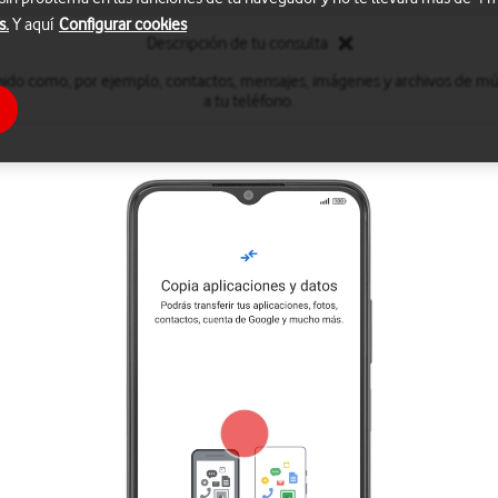
s.
Y aquí
Configurar cookies
Descripción de tu consulta
nido como, por ejemplo, contactos, mensajes, imágenes y archivos de mú
a tu teléfono.