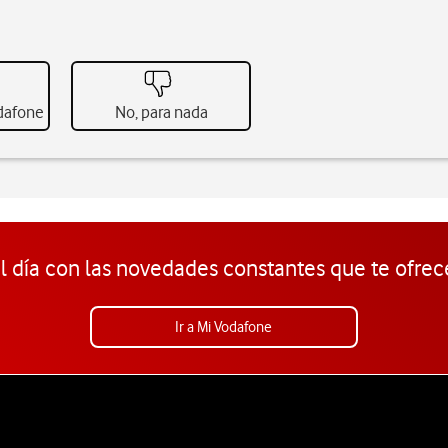
odafone
No, para nada
l día con las novedades constantes que te ofrec
Ir a Mi Vodafone