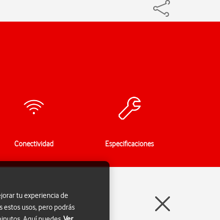
Conectividad
Especificaciones
jorar tu experiencia de
s estos usos, pero podrás
 minutos. Aquí puedes
Ver