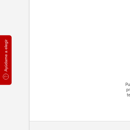
Ayúdame a elegir
Pu
pr
t