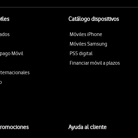
iles
Catálogo dispositivos
tados
Móviles iPhone
Móviles Samsung
epago Móvil
PS5 digital
Financiar móvil a plazos
nternacionales
o
promociones
Ayuda al cliente