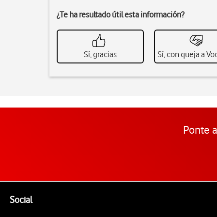
¿Te ha resultado útil esta información?
Sí, gracias
Sí, con queja a V
Ponte a
Pie de página de Vodafone
Enlaces a las redes sociales de Vodafone
Social