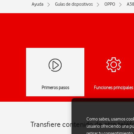
Ayuda
Guías de dispositivos
OPPO
A3
Primeros pasos
Funciones principales
Como sabes, usamos cookie
Transfiere contenido de otro telé
usuario ofreciendo una pu
retirar tu consentimiento