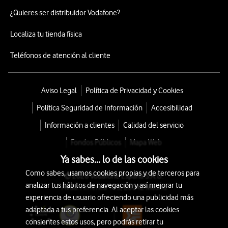
¿Quieres ser distribuidor Vodafone?
Localiza tu tienda física
Teléfonos de atención al cliente
Aviso Legal
Política de Privacidad y Cookies
Política Seguridad de Información
Accesibilidad
Información a clientes
Calidad del servicio
Fondos Públicos
Mapa Web
Ya sabes... lo de las cookies
Como sabes, usamos cookies propias y de terceros para
© 2026 Vodafone España S.A.U.
analizar tus hábitos de navegación y así mejorar tu
Avda. América 115, 28042 Madrid
experiencia de usuario ofreciendo una publicidad más
adaptada a tus preferencia. Al aceptar las cookies
consientes estos usos, pero podrás retirar tu