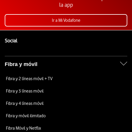
la app
Ir a Mi Vodafone
Pie de página de Vodafone
Enlaces a las redes sociales de Vodafone
Social
Fibra y móvil
Fibra y 2 líneas móvil + TV
Fibra y 3 líneas móvil
Fibra y 4 líneas móvil
Fibra y móvil ilimitado
Fibra Móvil y Netflix