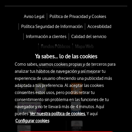
Aviso Legal
Política de Privacidad y Cookies
Política Seguridad de Información
Accesibilidad
Información a clientes
Calidad del servicio
Fondos Públicos
Mapa Web
Ya sabes... lo de las cookies
Como sabes, usamos cookies propias y de terceros para
© 2026 Vodafone España S.A.U.
analizar tus hábitos de navegación y así mejorar tu
Avda. América 115, 28042 Madrid
experiencia de usuario ofreciendo una publicidad más
adaptada a tus preferencia. Al aceptar las cookies
consientes estos usos, pero podrás retirar tu
consentimiento sin problema en las funciones de tu
navegador y no te llevará más de 4 minutos. Aquí
puedes
Ver nuestra política de cookies.
Y aquí
Configurar cookies