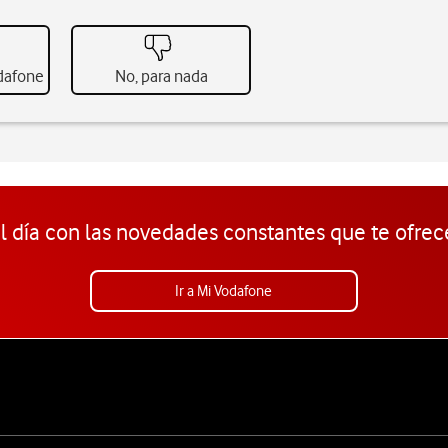
odafone
No, para nada
l día con las novedades constantes que te ofrec
Ir a Mi Vodafone