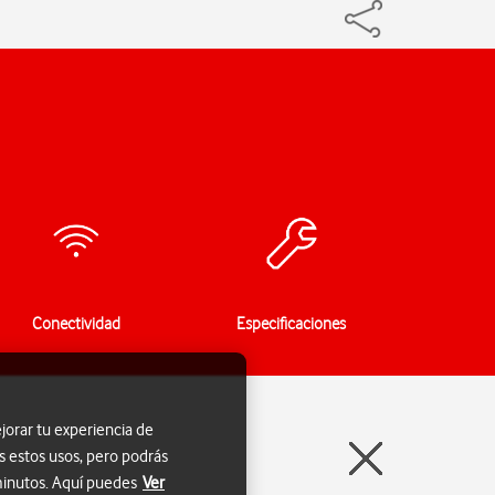
Conectividad
Especificaciones
jorar tu experiencia de
s estos usos, pero podrás
 minutos. Aquí puedes
Ver