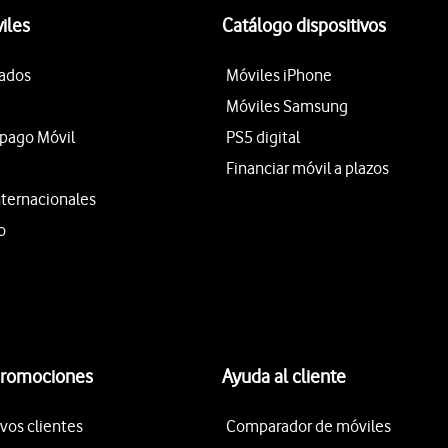
iles
Catálogo dispositivos
tados
Móviles iPhone
Móviles Samsung
epago Móvil
PS5 digital
Financiar móvil a plazos
nternacionales
o
promociones
Ayuda al cliente
vos clientes
Comparador de móviles