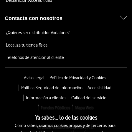
Declaración Accesibilidad
Contacta con nosotros
¿Quieres ser distribuidor Vodafone?
Localiza tu tienda física
Teléfonos de atención al cliente
Aviso Legal
Política de Privacidad y Cookies
Política Seguridad de Información
Accesibilidad
Información a clientes
Calidad del servicio
Fondos Públicos
Mapa Web
Ya sabes... lo de las cookies
Como sabes, usamos cookies propias y de terceros para
© 2026 Vodafone España S.A.U.