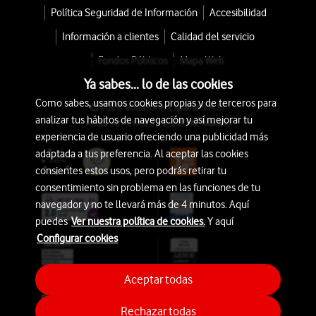
Política Seguridad de Información
Accesibilidad
Información a clientes
Calidad del servicio
Fondos Públicos
Mapa Web
Ya sabes... lo de las cookies
Como sabes, usamos cookies propias y de terceros para
© 2026 Vodafone España S.A.U.
analizar tus hábitos de navegación y así mejorar tu
Avda. América 115, 28042 Madrid
experiencia de usuario ofreciendo una publicidad más
adaptada a tus preferencia. Al aceptar las cookies
consientes estos usos, pero podrás retirar tu
consentimiento sin problema en las funciones de tu
navegador y no te llevará más de 4 minutos. Aquí
puedes
Ver nuestra política de cookies.
Y aquí
Configurar cookies
Aceptar todas
Rechazar todas