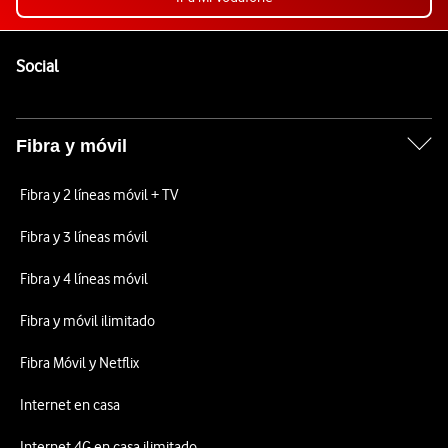
Pie de página de Vodafone
Enlaces a las redes sociales de Vodafone
Social
Fibra y móvil
Fibra y 2 líneas móvil + TV
Fibra y 3 líneas móvil
Fibra y 4 líneas móvil
Fibra y móvil ilimitado
Fibra Móvil y Netflix
Internet en casa
Internet 4G en casa ilimitado