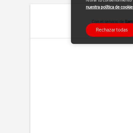
retirar tu consentimiento
nuestra política de cookie
Con el servicio de
llam
Los pasos
que se in
Rechazar todas
Para saber