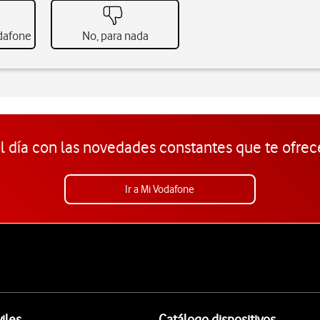
odafone
No, para nada
l día con las novedades constantes que te ofrec
Ir a Mi Vodafone
iles
Catálogo dispositivos