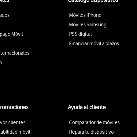
tados
Móviles iPhone
Móviles Samsung
epago Móvil
PS5 digital
Financiar móvil a plazos
nternacionales
o
promociones
Ayuda al cliente
vos clientes
Comparador de móviles
tabilidad móvil
Repara tu dispositivo