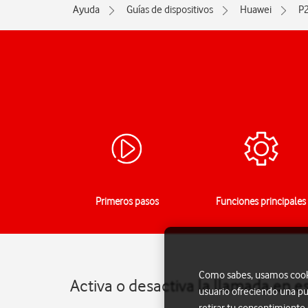
Ayuda
Guías de dispositivos
Huawei
P
Primeros pasos
Funciones principales
Como sabes, usamos cookie
Activa o desactiva la llamada en 
usuario ofreciendo una pu