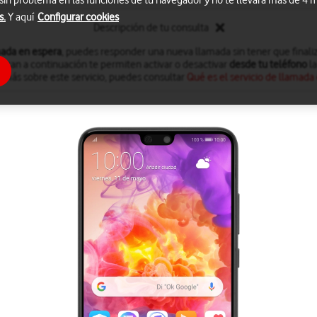
 sin problema en las funciones de tu navegador y no te llevará más de 4
s.
Y aquí
Configurar cookies
Descripción de tu consulta
ada en espera
, puedes responder una nueva llamada sin tener que finaliz
dican a continuación te permiten activar o desactivar
desde tu teléfono
la
 más sobre este servicio, puedes consultar
Qué es el servicio de llamada