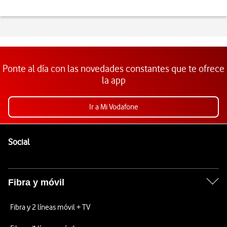
Ponte al día con las novedades constantes que te ofrece
la app
Ir a Mi Vodafone
Pie de página de Vodafone
Enlaces a las redes sociales de Vodafone
Social
Fibra y móvil
Fibra y 2 líneas móvil + TV