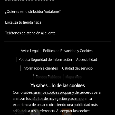
¿Quieres ser distribuidor Vodafone?
Localiza tu tienda física
Teléfonos de atención al cliente
Aviso Legal
Política de Privacidad y Cookies
Política Seguridad de Información
Accesibilidad
Información a clientes
Calidad del servicio
Fondos Públicos
Mapa Web
Ya sabes... lo de las cookies
Como sabes, usamos cookies propias y de terceros para
© 2026 Vodafone España S.A.U.
analizar tus hábitos de navegación y así mejorar tu
Avda. América 115, 28042 Madrid
experiencia de usuario ofreciendo una publicidad más
adaptada a tus preferencia. Al aceptar las cookies