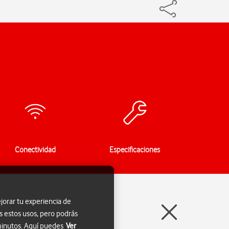
Conectividad
Especificaciones
jorar tu experiencia de
s estos usos, pero podrás
 minutos. Aquí puedes
Ver