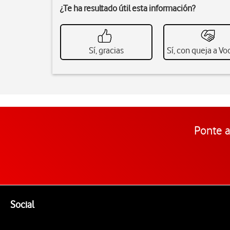
¿Te ha resultado útil esta información?
Sí, gracias
Sí, con queja a V
Ponte a
Pie de página de Vodafone
Enlaces a las redes sociales de Vodafone
Social