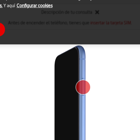
s.
Y aquí
Configurar cookies
Descripción de tu consulta
Antes de encender el teléfono, tienes que
insertar la tarjeta SIM
.