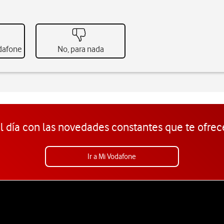
odafone
No, para nada
l día con las novedades constantes que te ofrec
Ir a Mi Vodafone