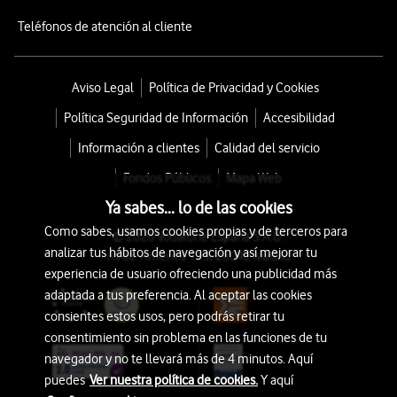
Teléfonos de atención al cliente
Aviso Legal
Política de Privacidad y Cookies
Política Seguridad de Información
Accesibilidad
Información a clientes
Calidad del servicio
Fondos Públicos
Mapa Web
Ya sabes... lo de las cookies
Como sabes, usamos cookies propias y de terceros para
© 2026 Vodafone España S.A.U.
analizar tus hábitos de navegación y así mejorar tu
Avda. América 115, 28042 Madrid
experiencia de usuario ofreciendo una publicidad más
adaptada a tus preferencia. Al aceptar las cookies
consientes estos usos, pero podrás retirar tu
consentimiento sin problema en las funciones de tu
navegador y no te llevará más de 4 minutos. Aquí
puedes
Ver nuestra política de cookies.
Y aquí