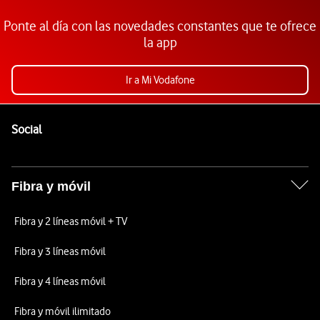
Ponte al día con las novedades constantes que te ofrece
la app
Ir a Mi Vodafone
Pie de página de Vodafone
Enlaces a las redes sociales de Vodafone
Social
Fibra y móvil
Fibra y 2 líneas móvil + TV
Fibra y 3 líneas móvil
Fibra y 4 líneas móvil
Fibra y móvil ilimitado