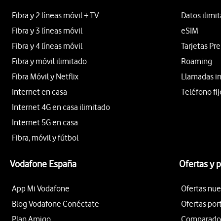
Fibra y 2 líneas móvil + TV
Datos ilimi
Fibra y 3 líneas móvil
eSIM
Fibra y 4 líneas móvil
Tarjetas Pr
Fibra y móvil ilimitado
Roaming
Fibra Móvil y Netflix
Llamadas i
Internet en casa
Teléfono fij
Internet 4G en casa ilimitado
Internet 5G en casa
Fibra, móvil y fútbol
Vodafone España
Ofertas y 
App Mi Vodafone
Ofertas nue
Blog Vodafone Conéctate
Ofertas por
Plan Amigo
Comparador 