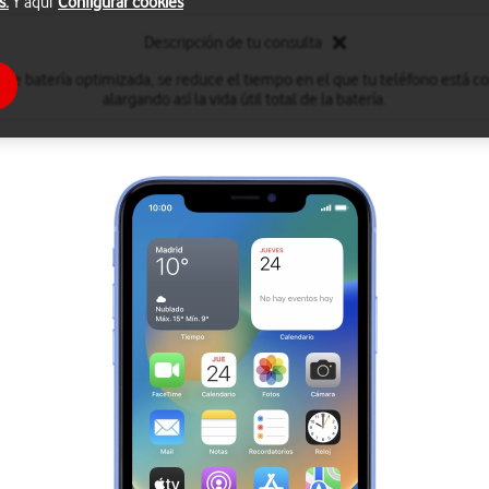
s.
Y aquí
Configurar cookies
Descripción de tu consulta
a de batería optimizada, se reduce el tiempo en el que tu teléfono está
alargando así la vida útil total de la batería.