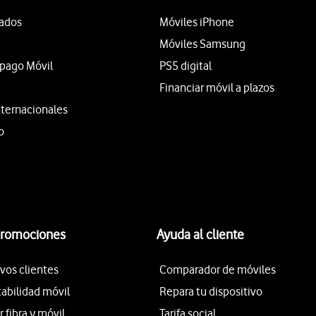
tados
Móviles iPhone
Móviles Samsung
epago Móvil
PS5 digital
Financiar móvil a plazos
nternacionales
o
promociones
Ayuda al cliente
vos clientes
Comparador de móviles
tabilidad móvil
Repara tu dispositivo
fibra y móvil
Tarifa social