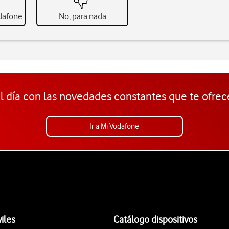
odafone
No, para nada
l día con las novedades constantes que te ofrec
Ir a Mi Vodafone
iles
Catálogo dispositivos