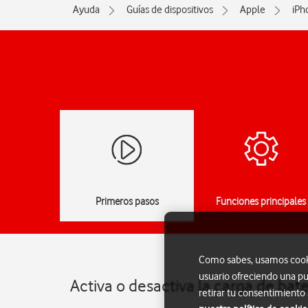
Ayuda
Guías de dispositivos
Apple
iPh
Primeros pasos
Funciones principales
Como sabes, usamos cookie
usuario ofreciendo una pu
Activa o desactiva la carga de bat
retirar tu consentimiento