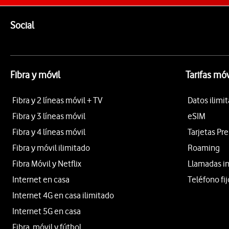
Pie de página de Vodafone
Enlaces a las redes sociales de Vodafone
Social
Fibra y móvil
Tarifas móv
Fibra y 2 líneas móvil + TV
Datos ilimi
Fibra y 3 líneas móvil
eSIM
Fibra y 4 líneas móvil
Tarjetas Pr
Fibra y móvil ilimitado
Roaming
Fibra Móvil y Netflix
Llamadas i
Internet en casa
Teléfono fij
Internet 4G en casa ilimitado
Internet 5G en casa
Fibra, móvil y fútbol