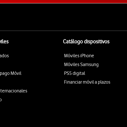
iles
Catálogo dispositivos
tados
Móviles iPhone
Móviles Samsung
epago Móvil
PS5 digital
Financiar móvil a plazos
nternacionales
o