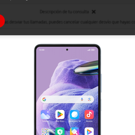
Descripción de tu consulta
eseas desviar tus llamadas, puedes cancelar cualquier desvío que hayas c