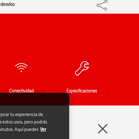
 desvíos
Conectividad
Especificaciones
jorar tu experiencia de
s estos usos, pero podrás
 minutos. Aquí puedes
Ver