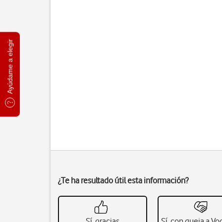
Ayúdame a elegir
¿Te ha resultado útil esta información?
Sí, gracias
Sí, con queja a V