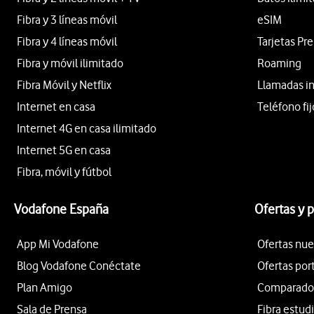
Fibra y 3 líneas móvil
eSIM
Fibra y 4 líneas móvil
Tarjetas Pr
Fibra y móvil ilimitado
Roaming
Fibra Móvil y Netflix
Llamadas i
Internet en casa
Teléfono fij
Internet 4G en casa ilimitado
Internet 5G en casa
Fibra, móvil y fútbol
Vodafone España
Ofertas y 
App Mi Vodafone
Ofertas nue
Blog Vodafone Conéctate
Ofertas por
Plan Amigo
Comparador 
Sala de Prensa
Fibra estud