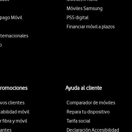
Móviles Samsung
epago Móvil
PS5 digital
Financiar móvil a plazos
nternacionales
o
promociones
Ayuda al cliente
vos clientes
Comparador de móviles
tabilidad móvil
Repara tu dispositivo
fibra y móvil
Tarifa social
iantes
Declaración Accesibilidad