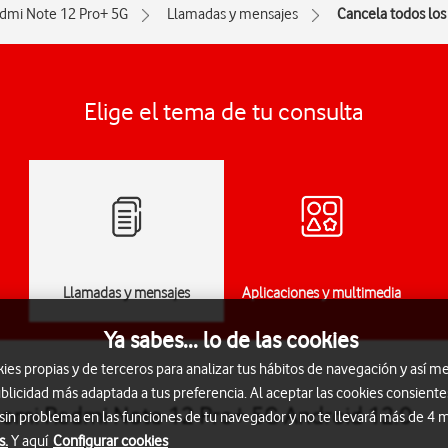
dmi Note 12 Pro+ 5G
Llamadas y mensajes
Cancela todos los
Elige el tema de tu consulta
Llamadas y mensajes
Aplicaciones y multimedia
Ya sabes... lo de las cookies
s propias y de terceros para analizar tus hábitos de navegación y así me
blicidad más adaptada a tus preferencia. Al aceptar las cookies consiente
iaomi Redmi Note 12 Pro+ 5G Android 12.0
 sin problema en las funciones de tu navegador y no te llevará más de 4
s.
Y aquí
Configurar cookies