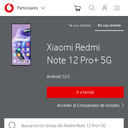
Menu nave
Ir a la pagina principal de vodafone.es
Menu navegación Segmento
Particulares
Abrir buscador. Abre
Abre e
Autónomos
Ya soy cliente
No soy cliente
Pymes
Xiaomi Redmi
Grandes empresas
y AA.PP.
Note 12 Pro+ 5G
Android 12.0
Ir a tienda
Acceder al Comparador de móviles