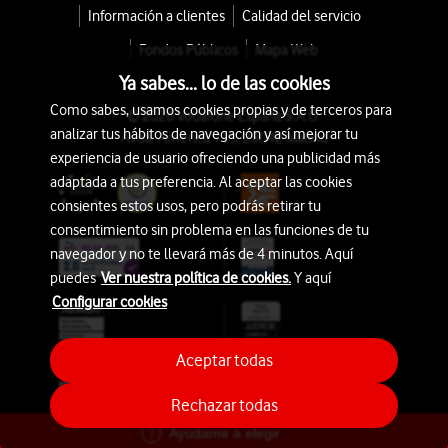
Información a clientes
Calidad del servicio
Fondos Públicos
Mapa Web
Ya sabes... lo de las cookies
Como sabes, usamos cookies propias y de terceros para
© 2026 Vodafone España S.A.U.
analizar tus hábitos de navegación y así mejorar tu
Avda. América 115, 28042 Madrid
experiencia de usuario ofreciendo una publicidad más
adaptada a tus preferencia. Al aceptar las cookies
consientes estos usos, pero podrás retirar tu
consentimiento sin problema en las funciones de tu
navegador y no te llevará más de 4 minutos. Aquí
puedes
Ver nuestra política de cookies.
Y aquí
Configurar cookies
Aceptar todas
Rechazar todas
Ayúdame a elegir