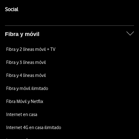
Pie de página de Vodafone
Enlaces a las redes sociales de Vodafone
Social
Fibra y móvil
Fibra y 2 líneas móvil + TV
Fibra y 3 líneas móvil
Fibra y 4 líneas móvil
Fibra y móvil ilimitado
Fibra Móvil y Netflix
Internet en casa
Internet 4G en casa ilimitado