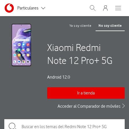
Menu nave
Ir a la pagina principal de vodafone.es
Menu navegación Segmento
Particulares
Abrir buscador. Abre
Abre e
Autónomos
Ya soy cliente
No soy cliente
Pymes
Xiaomi Redmi
Grandes empresas
y AA.PP.
Note 12 Pro+ 5G
Android 12.0
Ir a tienda
Acceder al Comparador de móviles