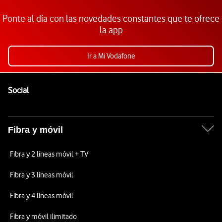
Ponte al día con las novedades constantes que te ofrece
la app
Ir a Mi Vodafone
Pie de página de Vodafone
Enlaces a las redes sociales de Vodafone
Social
Fibra y móvil
Fibra y 2 líneas móvil + TV
Fibra y 3 líneas móvil
Fibra y 4 líneas móvil
Fibra y móvil ilimitado