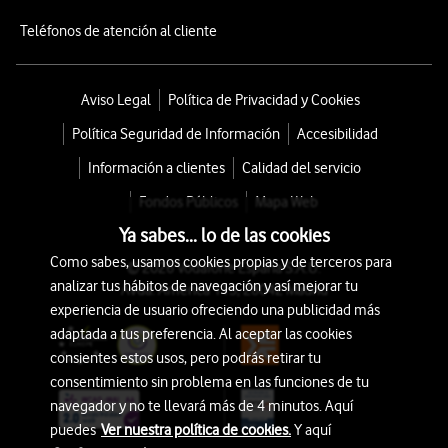
Teléfonos de atención al cliente
Aviso Legal
Política de Privacidad y Cookies
Política Seguridad de Información
Accesibilidad
Información a clientes
Calidad del servicio
Fondos Públicos
Mapa Web
Ya sabes... lo de las cookies
Como sabes, usamos cookies propias y de terceros para
© 2026 Vodafone España S.A.U.
analizar tus hábitos de navegación y así mejorar tu
Avda. América 115, 28042 Madrid
experiencia de usuario ofreciendo una publicidad más
adaptada a tus preferencia. Al aceptar las cookies
consientes estos usos, pero podrás retirar tu
consentimiento sin problema en las funciones de tu
navegador y no te llevará más de 4 minutos. Aquí
puedes
Ver nuestra política de cookies.
Y aquí