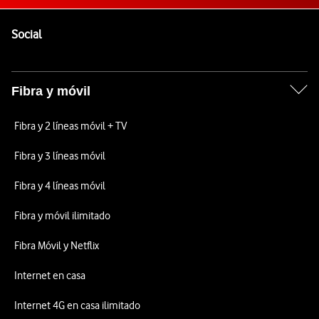
Pie de página de Vodafone
Enlaces a las redes sociales de Vodafone
Social
Fibra y móvil
Fibra y 2 líneas móvil + TV
Fibra y 3 líneas móvil
Fibra y 4 líneas móvil
Fibra y móvil ilimitado
Fibra Móvil y Netflix
Internet en casa
Internet 4G en casa ilimitado