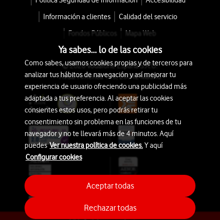
Política Seguridad de Información
Accesibilidad
Información a clientes
Calidad del servicio
Fondos Públicos
Mapa Web
Ya sabes... lo de las cookies
Como sabes, usamos cookies propias y de terceros para
© 2026 Vodafone España S.A.U.
analizar tus hábitos de navegación y así mejorar tu
Avda. América 115, 28042 Madrid
experiencia de usuario ofreciendo una publicidad más
adaptada a tus preferencia. Al aceptar las cookies
consientes estos usos, pero podrás retirar tu
consentimiento sin problema en las funciones de tu
navegador y no te llevará más de 4 minutos. Aquí
puedes
Ver nuestra política de cookies.
Y aquí
Configurar cookies
Aceptar todas
Rechazar todas