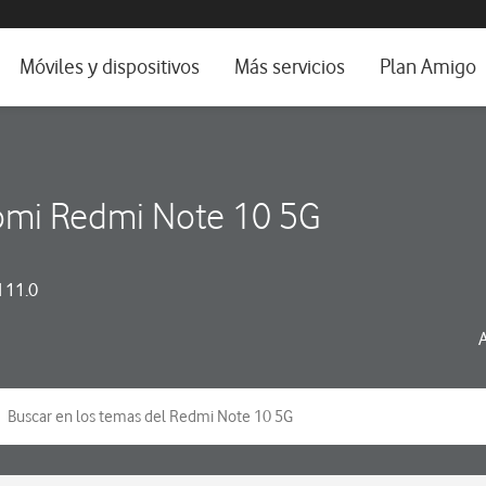
da e idioma
Móviles y dispositivos
Más servicios
Plan Amigo
fone TV
Móviles
Alianza Vodafone e Iberdrola
il 5G
Imagen y Sonido
Servicios avanzados
omi Redmi Note 10 5G
tura
Ver todos
dencias
 11.0