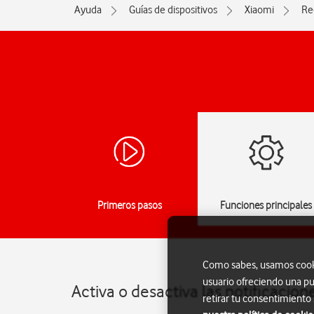
Ayuda
Guías de dispositivos
Xiaomi
Re
Primeros pasos
Funciones principales
Como sabes, usamos cookie
usuario ofreciendo una pu
Activa o desactiva las notificacio
retirar tu consentimiento