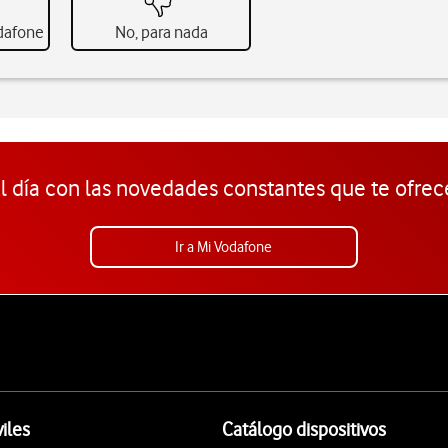
odafone
No, para nada
l día con las novedades constantes que te ofrec
Ir a Mi Vodafone
iles
Catálogo dispositivos