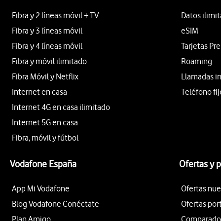
Fibra y 2 líneas móvil + TV
Datos ilimi
Fibra y 3 líneas móvil
eSIM
Fibra y 4 líneas móvil
Tarjetas Pr
Fibra y móvil ilimitado
Roaming
Fibra Móvil y Netflix
Llamadas i
Internet en casa
Teléfono fij
Internet 4G en casa ilimitado
Internet 5G en casa
Fibra, móvil y fútbol
Vodafone España
Ofertas y 
App Mi Vodafone
Ofertas nue
Blog Vodafone Conéctate
Ofertas por
Plan Amigo
Comparador 