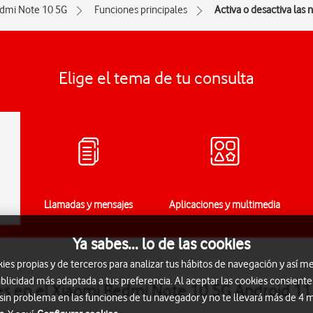
dmi Note 10 5G
Funciones principales
Activa o desactiva las 
Elige el tema de tu consulta
Llamadas y mensajes
Aplicaciones y multimedia
Ya sabes... lo de las cookies
s propias y de terceros para analizar tus hábitos de navegación y así me
blicidad más adaptada a tus preferencia. Al aceptar las cookies consiente
nes en el Xiaomi Redmi Note 10 5G Android 11
 sin problema en las funciones de tu navegador y no te llevará más de 4