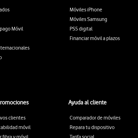
tados
Móviles iPhone
Móviles Samsung
epago Móvil
PS5 digital
Financiar móvil a plazos
nternacionales
o
promociones
Ayuda al cliente
vos clientes
Comparador de móviles
tabilidad móvil
Repara tu dispositivo
fibra y móvil
Tarifa social