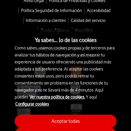
Aviso Legal
Política de Privacidad y Cookies
Política Seguridad de Información
Accesibilidad
Información a clientes
Calidad del servicio
Fondos Públicos
Mapa Web
Ya sabes... lo de las cookies
Como sabes, usamos cookies propias y de terceros para
© 2026 Vodafone España S.A.U.
analizar tus hábitos de navegación y así mejorar tu
Avda. América 115, 28042 Madrid
experiencia de usuario ofreciendo una publicidad más
adaptada a tus preferencia. Al aceptar las cookies
consientes estos usos, pero podrás retirar tu
consentimiento sin problema en las funciones de tu
navegador y no te llevará más de 4 minutos. Aquí
puedes
Ver nuestra política de cookies.
Y aquí
Configurar cookies
Aceptar todas