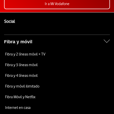
Ir a Mi Vodafone
Pie de página de Vodafone
Enlaces a las redes sociales de Vodafone
Social
Fibra y móvil
Fibra y 2 líneas móvil + TV
Fibra y 3 líneas móvil
Fibra y 4 líneas móvil
Fibra y móvil ilimitado
Fibra Móvil y Netflix
Internet en casa