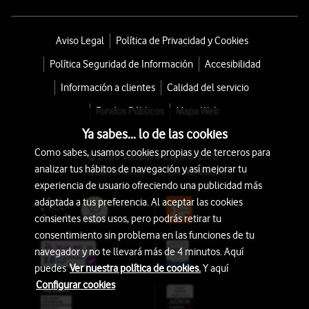
Aviso Legal
Política de Privacidad y Cookies
Política Seguridad de Información
Accesibilidad
Información a clientes
Calidad del servicio
Fondos Públicos
Mapa Web
Ya sabes... lo de las cookies
Como sabes, usamos cookies propias y de terceros para
© 2026 Vodafone España S.A.U.
analizar tus hábitos de navegación y así mejorar tu
Avda. América 115, 28042 Madrid
experiencia de usuario ofreciendo una publicidad más
adaptada a tus preferencia. Al aceptar las cookies
consientes estos usos, pero podrás retirar tu
consentimiento sin problema en las funciones de tu
navegador y no te llevará más de 4 minutos. Aquí
puedes
Ver nuestra política de cookies.
Y aquí
Configurar cookies