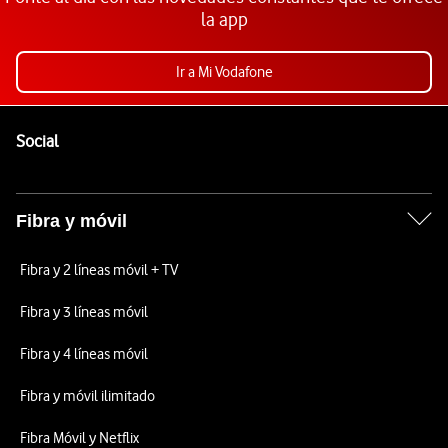
la app
Ir a Mi Vodafone
Pie de página de Vodafone
Enlaces a las redes sociales de Vodafone
Social
Fibra y móvil
Fibra y 2 líneas móvil + TV
Fibra y 3 líneas móvil
Fibra y 4 líneas móvil
Fibra y móvil ilimitado
Fibra Móvil y Netflix