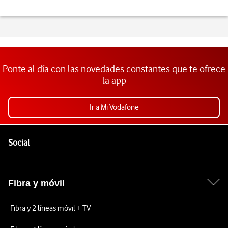
Ponte al día con las novedades constantes que te ofrece
la app
Ir a Mi Vodafone
Pie de página de Vodafone
Enlaces a las redes sociales de Vodafone
Social
Fibra y móvil
Fibra y 2 líneas móvil + TV