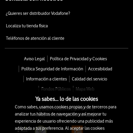
¿Quieres ser distribuidor Vodafone?
Localiza tu tienda física
Teléfonos de atención al cliente
Aviso Legal
Política de Privacidad y Cookies
Política Seguridad de Información
Accesibilidad
Información a clientes
Calidad del servicio
Fondos Públicos
Mapa Web
Ya sabes... lo de las cookies
Como sabes, usamos cookies propias y de terceros para
© 2026 Vodafone España S.A.U.
analizar tus hábitos de navegación y así mejorar tu
Avda. América 115, 28042 Madrid
experiencia de usuario ofreciendo una publicidad más
adaptada a tus preferencia. Al aceptar las cookies