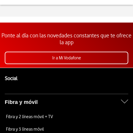
Ponte al día con las novedades constantes que te ofrece
la app
Ir a Mi Vodafone
Pie de página de Vodafone
Enlaces a las redes sociales de Vodafone
Social
Fibra y móvil
Fibra y 2 líneas móvil + TV
Fibra y 3 líneas móvil