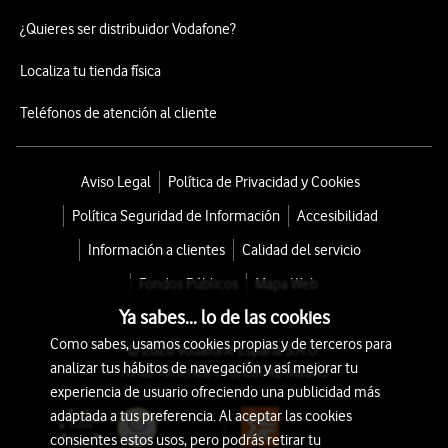
¿Quieres ser distribuidor Vodafone?
Localiza tu tienda física
Teléfonos de atención al cliente
Aviso Legal
Política de Privacidad y Cookies
Política Seguridad de Información
Accesibilidad
Información a clientes
Calidad del servicio
Fondos Públicos
Mapa Web
Ya sabes... lo de las cookies
Como sabes, usamos cookies propias y de terceros para
© 2026 Vodafone España S.A.U.
analizar tus hábitos de navegación y así mejorar tu
Avda. América 115, 28042 Madrid
experiencia de usuario ofreciendo una publicidad más
adaptada a tus preferencia. Al aceptar las cookies
consientes estos usos, pero podrás retirar tu