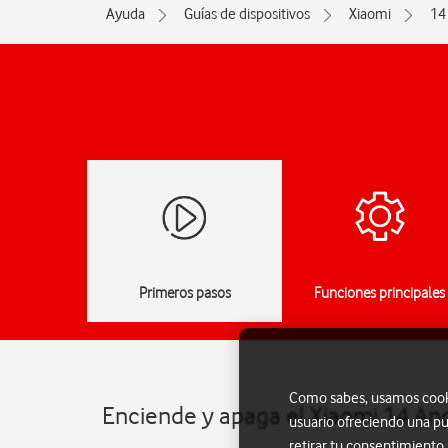
Ayuda
Guías de dispositivos
Xiaomi
14
Primeros pasos
Funciones principales
Como sabes, usamos cookie
Enciende y apaga el Xiaomi 14 An
usuario ofreciendo una pu
retirar tu consentimiento