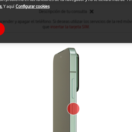
s.
Y aquí
Configurar cookies
Descripción de tu consulta
nder y apagar el teléfono. Si deseas utilizar los servicios de la red móvi
que
insertar la tarjeta SIM
.