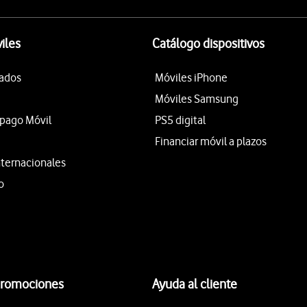
iles
Catálogo dispositivos
tados
Móviles iPhone
Móviles Samsung
epago Móvil
PS5 digital
Financiar móvil a plazos
nternacionales
o
promociones
Ayuda al cliente