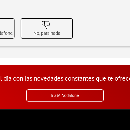
odafone
No, para nada
l día con las novedades constantes que te ofrec
Ir a Mi Vodafone