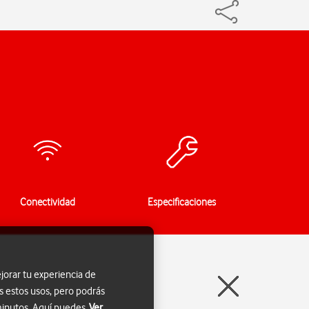
Conectividad
Especificaciones
jorar tu experiencia de
s estos usos, pero podrás
 minutos. Aquí puedes
Ver