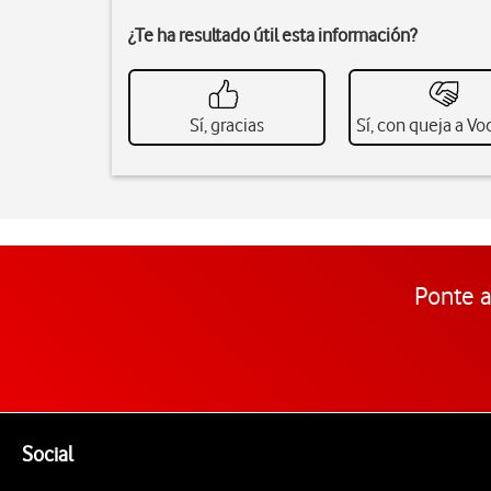
¿Te ha resultado útil esta información?
Sí, gracias
Sí, con queja a V
Ponte a
Pie de página de Vodafone
Enlaces a las redes sociales de Vodafone
Social