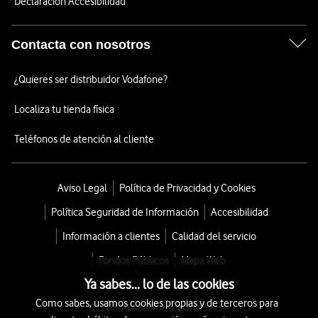
Declaración Accesibilidad
Contacta con nosotros
¿Quieres ser distribuidor Vodafone?
Localiza tu tienda física
Teléfonos de atención al cliente
Aviso Legal
Política de Privacidad y Cookies
Política Seguridad de Información
Accesibilidad
Información a clientes
Calidad del servicio
Fondos Públicos
Mapa Web
Ya sabes... lo de las cookies
Como sabes, usamos cookies propias y de terceros para
© 2026 Vodafone España S.A.U.