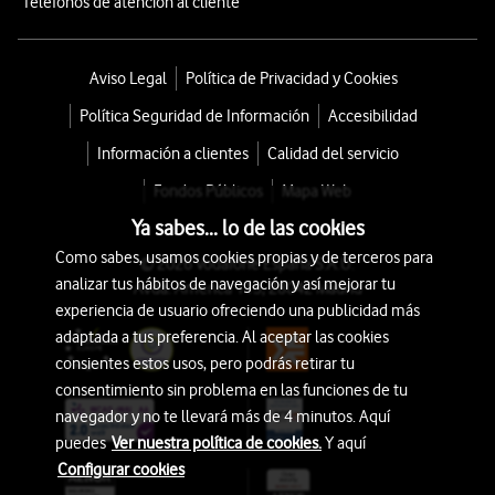
Teléfonos de atención al cliente
Aviso Legal
Política de Privacidad y Cookies
Política Seguridad de Información
Accesibilidad
Información a clientes
Calidad del servicio
Fondos Públicos
Mapa Web
Ya sabes... lo de las cookies
Como sabes, usamos cookies propias y de terceros para
© 2026 Vodafone España S.A.U.
analizar tus hábitos de navegación y así mejorar tu
Avda. América 115, 28042 Madrid
experiencia de usuario ofreciendo una publicidad más
adaptada a tus preferencia. Al aceptar las cookies
consientes estos usos, pero podrás retirar tu
consentimiento sin problema en las funciones de tu
navegador y no te llevará más de 4 minutos. Aquí
puedes
Ver nuestra política de cookies.
Y aquí
Configurar cookies