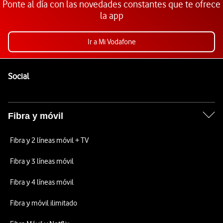
Ponte al día con las novedades constantes que te ofrece
la app
Ir a Mi Vodafone
Pie de página de Vodafone
Enlaces a las redes sociales de Vodafone
Social
Fibra y móvil
Fibra y 2 líneas móvil + TV
Fibra y 3 líneas móvil
Fibra y 4 líneas móvil
Fibra y móvil ilimitado