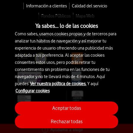
Información a clientes
Calidad del servicio
Fondos Públicos
Mapa Web
Ya sabes... lo de las cookies
Como sabes, usamos cookies propias y de terceros para
© 2026 Vodafone España S.A.U.
analizar tus hábitos de navegación y así mejorar tu
Avda. América 115, 28042 Madrid
experiencia de usuario ofreciendo una publicidad más
adaptada a tus preferencia. Al aceptar las cookies
consientes estos usos, pero podrás retirar tu
consentimiento sin problema en las funciones de tu
navegador y no te llevará más de 4 minutos. Aquí
puedes
Ver nuestra política de cookies.
Y aquí
Configurar cookies
Aceptar todas
Rechazar todas
Ayúdame a elegir