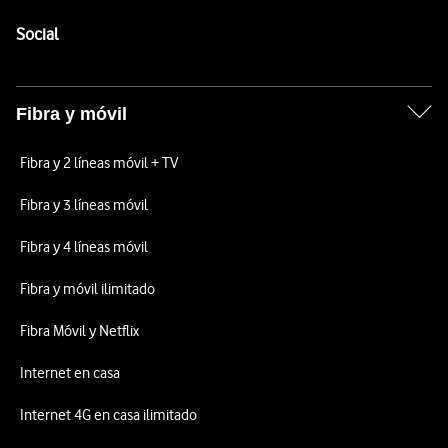
Pie de página de Vodafone
Enlaces a las redes sociales de Vodafone
Social
Fibra y móvil
Fibra y 2 líneas móvil + TV
Fibra y 3 líneas móvil
Fibra y 4 líneas móvil
Fibra y móvil ilimitado
Fibra Móvil y Netflix
Internet en casa
Internet 4G en casa ilimitado