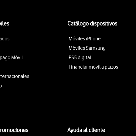
iles
Catálogo dispositivos
tados
Móviles iPhone
Móviles Samsung
epago Móvil
PS5 digital
Financiar móvil a plazos
nternacionales
o
promociones
Ayuda al cliente