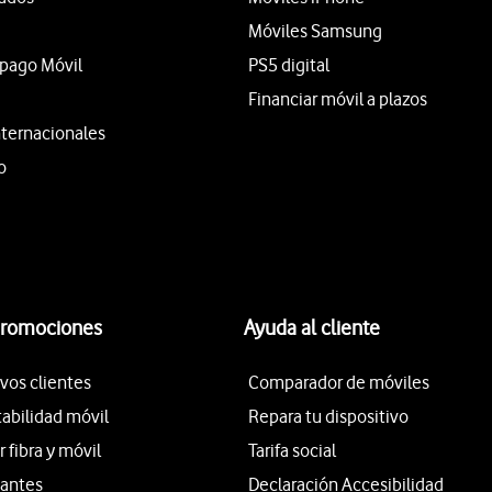
Móviles Samsung
epago Móvil
PS5 digital
Financiar móvil a plazos
nternacionales
o
promociones
Ayuda al cliente
vos clientes
Comparador de móviles
tabilidad móvil
Repara tu dispositivo
fibra y móvil
Tarifa social
iantes
Declaración Accesibilidad