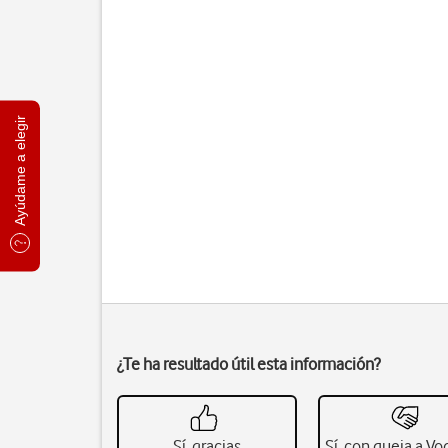
Ayúdame a elegir
¿Te ha resultado útil esta información?
Sí, gracias
Sí, con queja a V