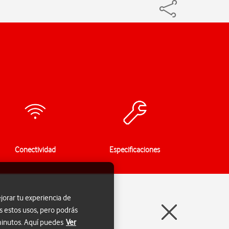
Conectividad
Especificaciones
jorar tu experiencia de
s estos usos, pero podrás
 minutos. Aquí puedes
Ver