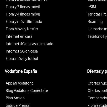
Fibra y 3 líneas móvil
eSIM
Fibra y 4 líneas móvil
Tarjetas Pr
Fibra y móvil ilimitado
Roaming
Fibra Móvil y Netflix
Llamadas i
Internet en casa
Teléfono fij
Internet 4G en casa ilimitado
Internet 5G en casa
Fibra, móvil y fútbol
Vodafone España
Ofertas y 
App Mi Vodafone
Ofertas nue
Blog Vodafone Conéctate
Ofertas por
Plan Amigo
Comparador 
Sala de Prensa
Fibra estud