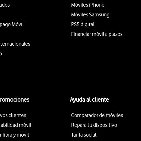
tados
Móviles iPhone
Móviles Samsung
epago Móvil
PS5 digital
Financiar móvil a plazos
nternacionales
o
promociones
Ayuda al cliente
vos clientes
Comparador de móviles
tabilidad móvil
Repara tu dispositivo
fibra y móvil
Tarifa social