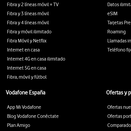
Fibra y 2 líneas móvil + TV
Datos ilimi
Fibra y 3 líneas móvil
eSIM
Fibra y 4 líneas móvil
Tarjetas Pr
Fibra y móvil ilimitado
Roaming
Fibra Móvil y Netflix
Llamadas i
Internet en casa
Teléfono fij
Internet 4G en casa ilimitado
Internet 5G en casa
Fibra, móvil y fútbol
Vodafone España
Ofertas y 
App Mi Vodafone
Ofertas nue
Blog Vodafone Conéctate
Ofertas por
Plan Amigo
Comparador 