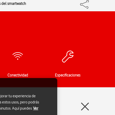
es del smartwatch
Conectividad
Especificaciones
jorar tu experiencia de
s estos usos, pero podrás
 minutos. Aquí puedes
Ver