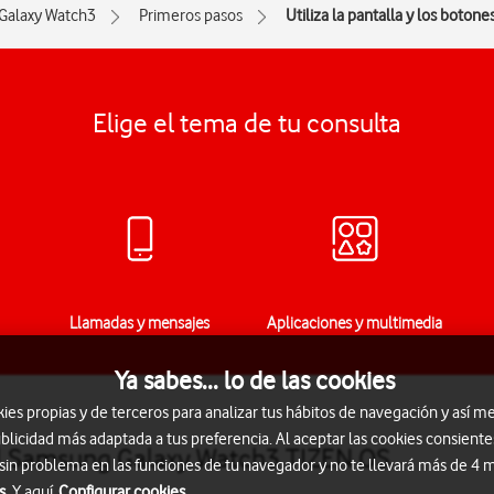
Galaxy Watch3
Primeros pasos
Utiliza la pantalla y los boton
Elige el tema de tu consulta
Llamadas y mensajes
Aplicaciones y multimedia
Ya sabes... lo de las cookies
s propias y de terceros para analizar tus hábitos de navegación y así me
blicidad más adaptada a tus preferencia. Al aceptar las cookies consiente
 del Samsung Galaxy Watch3 TIZEN OS
 sin problema en las funciones de tu navegador y no te llevará más de 4
s.
Y aquí
Configurar cookies