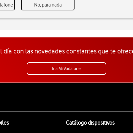
odafone
No, para nada
l día con las novedades constantes que te ofrec
Ir a Mi Vodafone
iles
Catálogo dispositivos