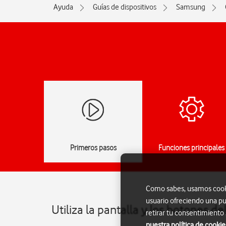
Ayuda
Guías de dispositivos
Samsung
Primeros pasos
Funciones principales
Como sabes, usamos cookie
usuario ofreciendo una pu
Utiliza la pantalla y los botones
retirar tu consentimiento
nuestra política de cookie