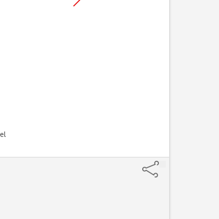
 el
Pulsa
la función des