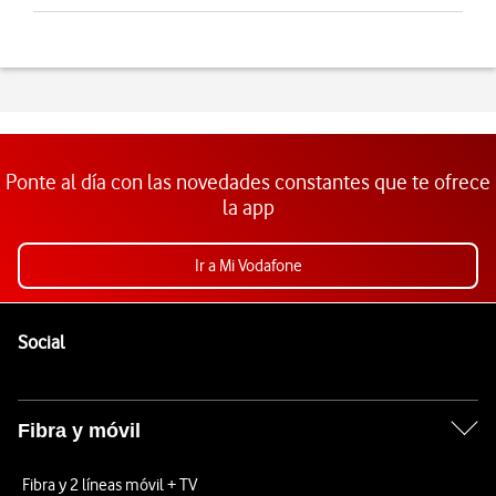
Ponte al día con las novedades constantes que te ofrece
la app
Ir a Mi Vodafone
Pie de página de Vodafone
Enlaces a las redes sociales de Vodafone
Social
Fibra y móvil
Fibra y 2 líneas móvil + TV