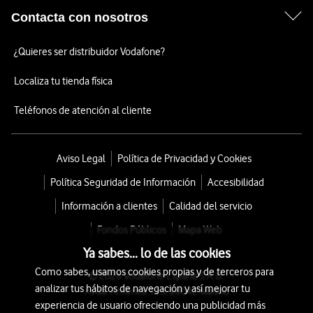
Contacta con nosotros
¿Quieres ser distribuidor Vodafone?
Localiza tu tienda física
Teléfonos de atención al cliente
Aviso Legal
Política de Privacidad y Cookies
Política Seguridad de Información
Accesibilidad
Información a clientes
Calidad del servicio
Fondos Públicos
Mapa Web
Ya sabes... lo de las cookies
Como sabes, usamos cookies propias y de terceros para
© 2026 Vodafone España S.A.U.
analizar tus hábitos de navegación y así mejorar tu
Avda. América 115, 28042 Madrid
experiencia de usuario ofreciendo una publicidad más