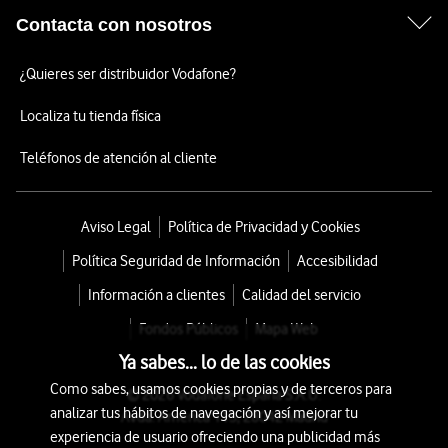
Contacta con nosotros
¿Quieres ser distribuidor Vodafone?
Localiza tu tienda física
Teléfonos de atención al cliente
Aviso Legal
Política de Privacidad y Cookies
Política Seguridad de Información
Accesibilidad
Información a clientes
Calidad del servicio
Fondos Públicos
Mapa Web
Ya sabes... lo de las cookies
Como sabes, usamos cookies propias y de terceros para
© 2026 Vodafone España S.A.U.
analizar tus hábitos de navegación y así mejorar tu
Avda. América 115, 28042 Madrid
experiencia de usuario ofreciendo una publicidad más