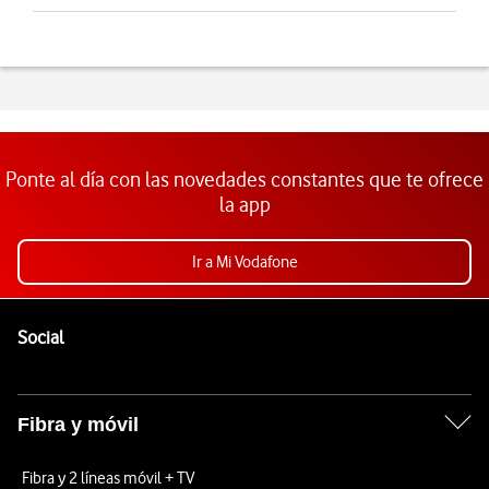
Ponte al día con las novedades constantes que te ofrece
la app
Ir a Mi Vodafone
Pie de página de Vodafone
Enlaces a las redes sociales de Vodafone
Social
Fibra y móvil
Fibra y 2 líneas móvil + TV