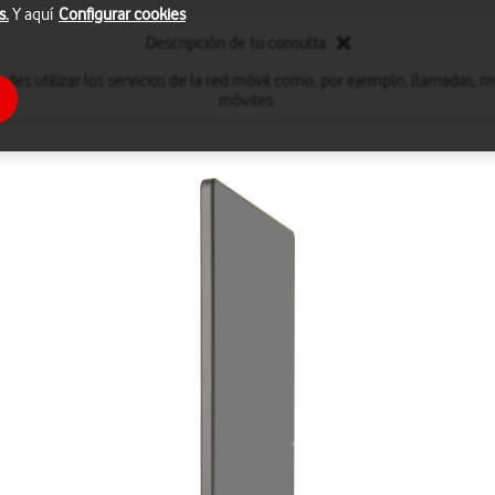
s.
Y aquí
Configurar cookies
Descripción de tu consulta
edes utilizar los servicios de la red móvil como, por ejemplo, llamadas, m
móviles.