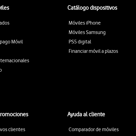
iles
Catálogo dispositivos
tados
Móviles iPhone
Móviles Samsung
epago Móvil
PS5 digital
Financiar móvil a plazos
nternacionales
o
promociones
Ayuda al cliente
vos clientes
Comparador de móviles