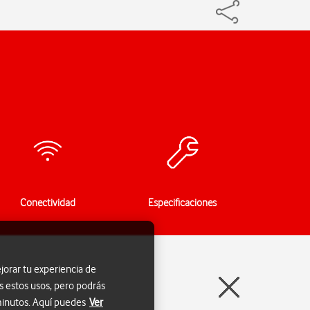
Conectividad
Especificaciones
jorar tu experiencia de
s estos usos, pero podrás
 minutos. Aquí puedes
Ver