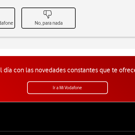
odafone
No, para nada
l día con las novedades constantes que te ofrec
Ir a Mi Vodafone